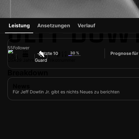
JEFF DOWT
Leistung
Ansetzungen
Verlauf
55
Follower
#11
Letzte 10
30 %
Prognose für
29
USA
29 Jahre
Guard
Trikotnummer
Breakdown
News
Für Jeff Dowtin Jr. gibt es nichts Neues zu berichten