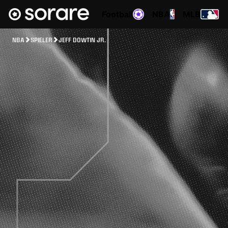
Football
NBA
MLB
NBA
SPIELER
JEFF DOWTIN JR.