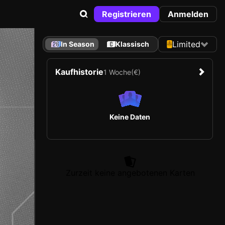
Registrieren
Anmelden
Limited
In Season
Klassisch
Kaufhistorie
1 Woche
(€)
Keine Daten
Zurzeit keine angebotenen Karten