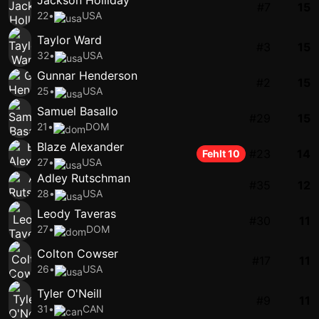
Jackson Holliday
#7
15
22
•
USA
Taylor Ward
#3
15
32
•
USA
Gunnar Henderson
#2
15
25
•
USA
Samuel Basallo
#29
15
21
•
DOM
Blaze Alexander
#23
14
Fehlt 10
27
•
USA
Adley Rutschman
#35
12
28
•
USA
Leody Taveras
#30
11
27
•
DOM
Colton Cowser
#17
11
26
•
USA
Tyler O'Neill
#9
11
31
•
CAN