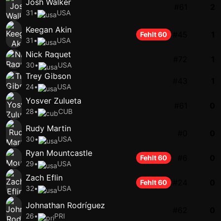
Josh Walker
#61
2
31
•
USA
Keegan Akin
#45
1
Fehlt 60
31
•
USA
Nick Raquet
#72
1
30
•
USA
Trey Gibson
#43
1
24
•
USA
Yosver Zulueta
#61
0
28
•
CUB
Rudy Martin
#0
0
30
•
USA
Ryan Mountcastle
#6
0
Fehlt 60
29
•
USA
Zach Eflin
#24
0
Fehlt 60
32
•
USA
Johnathan Rodríguez
#62
0
26
•
PRI