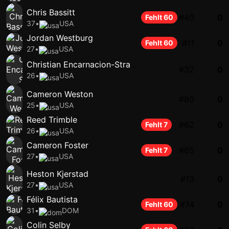
Chris Bassitt
#40
0
Fehlt 60
37
•
USA
Jordan Westburg
#11
0
Fehlt 60
27
•
USA
Christian Encarnacion-Strand
#32
0
26
•
USA
Cameron Weston
#80
0
25
•
USA
Reed Trimble
#62
0
Fehlt 7
26
•
USA
Cameron Foster
#65
0
Fehlt 7
27
•
USA
Heston Kjerstad
#13
0
27
•
USA
Félix Bautista
#74
0
Fehlt 60
31
•
DOM
Colin Selby