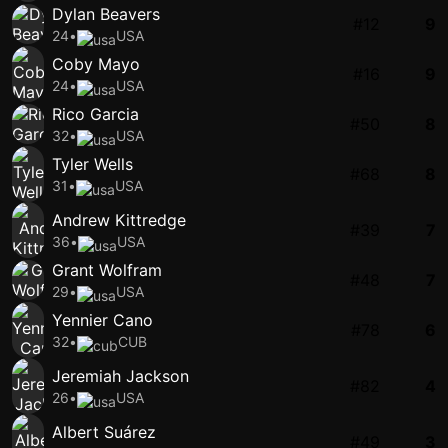
Dylan Beavers
#12
9
24
•
USA
Coby Mayo
#16
9
24
•
USA
Rico Garcia
#50
8
32
•
USA
Tyler Wells
#68
8
31
•
USA
Andrew Kittredge
#39
7
36
•
USA
Grant Wolfram
#48
7
29
•
USA
Yennier Cano
#78
6
32
•
CUB
Jeremiah Jackson
#82
4
26
•
USA
Albert Suárez
#49
3