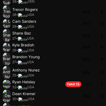
36
•
VEN
Trevor Rogers
#28
3
28
•
USA
Cam Sanders
#73
3
29
•
USA
Shane Baz
#34
3
27
•
USA
Kyle Bradish
#38
3
29
•
USA
Brandon Young
#63
3
27
•
USA
Anthony Nunez
#66
2
25
•
USA
Ryan Helsley
#21
2
Fehlt 15
32
•
USA
Dean Kremer
#64
2
30
•
USA