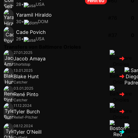
#60
0
Fehlt 60
28
•
USA
Yaramil Hiraldo
#76
0
30
•
DOM
Cade Povich
#37
0
26
•
USA
Transfers von Baltimore Orioles
27.01.2025
Jacob Amaya
Shortstop
13.01.2025
Blake Hunt
Catcher
03.01.2025
René Pinto
Catcher
11.12.2024
Tyler Burch
Relief-Pitcher
08.12.2024
Tyler O'Neill
Outfield