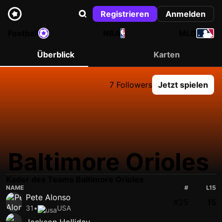
Registrieren
Anmelden
Football
NBA
MLB
Überblick
Karten
7 Followers
Jetzt spielen
Baltimore Orioles
Kader des Teams Baltimore Orioles
NAME
#
L15
Pete Alonso
#25
15
31
•
USA