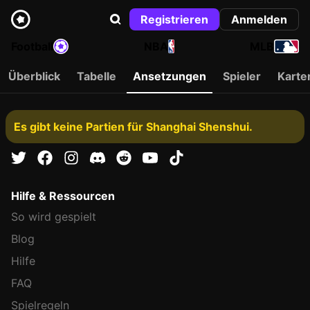
Registrieren
Anmelden
Football
NBA
MLB
Überblick
Tabelle
Ansetzungen
Spieler
Karte
Es gibt keine Partien für Shanghai Shenshui.
Hilfe & Ressourcen
So wird gespielt
Blog
Hilfe
FAQ
Spielregeln