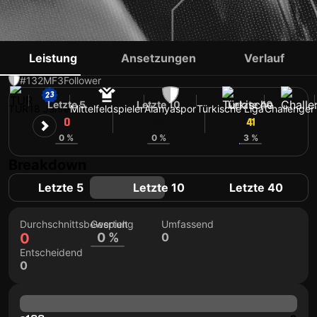
YUSUF KARADEMIR
Leistung
Ansetzungen
Verlauf
#132
MF
3
Follower
Letzte 5
Letzte 10
Letzte 40
TUR
18 Jahre
Mittelfeldspieler
Alanyaspor
Türkische Liga
Challenger
0
41
41
0 %
0 %
3 %
Breakdown
Letzte 5
Letzte 10
Letzte 40
Durchschnittsbewertung
Gespielt
Umfassend
0
0 %
0
Entscheidend
0