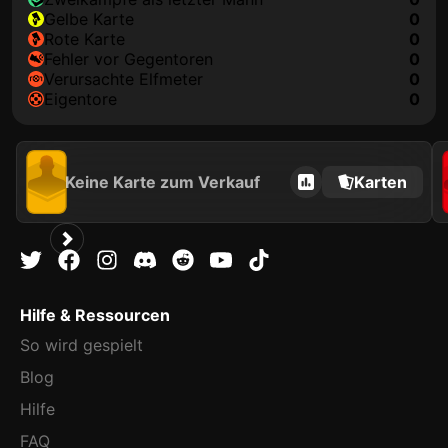
gelbe Karte
0
rote Karte
0
Fehler vor Gegentoren
0
Verursachte Elfmeter
0
Eigentore
0
Keine Karte zum Verkauf
Karten
Hilfe & Ressourcen
So wird gespielt
Blog
Hilfe
FAQ