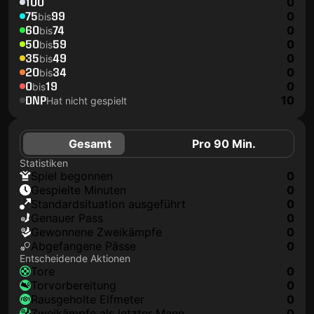
100
0
75
99
0
bis
60
74
0
bis
50
59
0
bis
35
49
0
bis
20
34
0
bis
0
19
0
bis
DNP
10
Hat nicht gespielt
Gesamt
Pro 90 Min.
Statistiken
Spiel begonnen
0
Gespielte Minuten
0
Standardsituation ausgeführt
0
genauer Pass
0
Gewonnene Zweikämpfe
0
Abgefangene Pässe
0
Entscheidende Aktionen
Tore
0
Torvorbereitung
0
rausgeholte Elfmeter
0
Zweikämpfe als letzter Mann
0