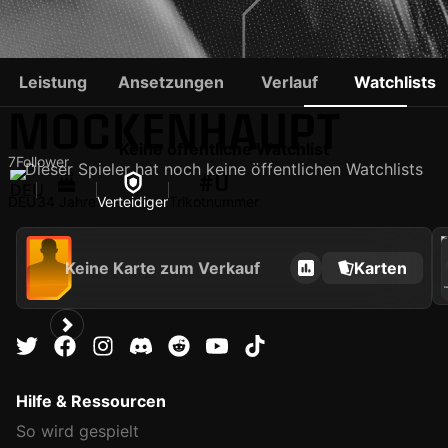
SASCHA
Leistung
Ansetzungen
Verlauf
Watchlists
MOCKENHAUPT
Keine öffentliche Watchlist
7
Follower
Dieser Spieler hat noch keine öffentlichen Watchlists
#0
DEU
34 Jahre
Verteidiger
Trikotnummer
202
Keine Karte zum Verkauf
Karten
SA
Hilfe & Ressourcen
So wird gespielt