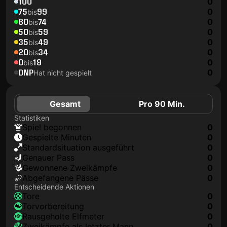
100
0
75
99
0
bis
60
74
0
bis
50
59
0
bis
35
49
0
bis
20
34
0
bis
0
19
0
bis
DNP
0
Hat nicht gespielt
Gesamt
Pro 90 Min.
Statistiken
Spiel begonnen
0
Gespielte Minuten
0
Standardsituation ausgeführt
0
genauer Pass
0
Gewonnene Zweikämpfe
0
Abgefangene Pässe
0
Entscheidende Aktionen
Tore
0
Torvorbereitung
0
rausgeholte Elfmeter
0
Zweikämpfe als letzter Mann
0