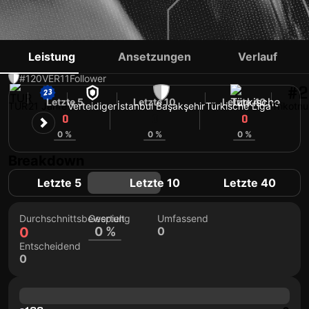
AYBERK KAYGISIZ
Leistung
Ansetzungen
Verlauf
#120
VER
11
Follower
#2
Letzte 5
Letzte 10
Letzte 40
TUR
21 Jahre
Verteidiger
İstanbul Başakşehir
Türkische Liga
Trikotn
0
0
0
0 %
0 %
0 %
Breakdown
Letzte 5
Letzte 10
Letzte 40
Durchschnittsbewertung
Gespielt
Umfassend
0
0 %
0
Entscheidend
0