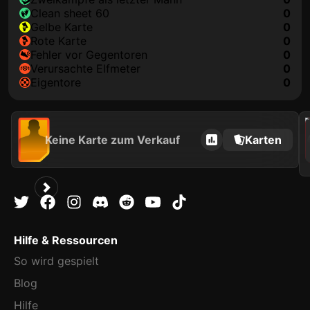
clean sheet 60
0
gelbe Karte
0
rote Karte
0
Fehler vor Gegentoren
0
Verursachte Elfmeter
0
Eigentore
0
202
Keine Karte zum Verkauf
Karten
Hilfe & Ressourcen
So wird gespielt
Blog
Hilfe