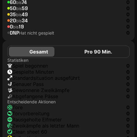
60
74
0
bis
50
59
0
bis
35
49
0
bis
20
34
0
bis
0
19
0
bis
DNP
0
Hat nicht gespielt
Gesamt
Pro 90 Min.
Statistiken
Spiel begonnen
0
Gespielte Minuten
0
Standardsituation ausgeführt
0
genauer Pass
0
Gewonnene Zweikämpfe
0
Abgefangene Pässe
0
Entscheidende Aktionen
Tore
0
Torvorbereitung
0
rausgeholte Elfmeter
0
Zweikämpfe als letzter Mann
0
clean sheet 60
0