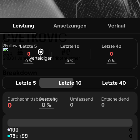
ALEKSANDAR
Leistung
Ansetzungen
Verlauf
CVETKOVIĆ
2
Follower
Letzte 5
Letzte 10
Letzte 40
#0
0
0
0
SRB
31 Jahre
Verteidiger
Trikotnummer
0 %
0 %
0 %
Breakdown
Letzte 5
Letzte 10
Letzte 40
Durchschnittsbewertung
Gespielt
Umfassend
Entscheidend
0
0 %
0
0
100
0
75
99
0
bis