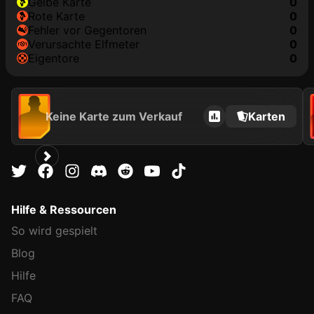
gelbe Karte
0
rote Karte
0
Fehler vor Gegentoren
0
Verursachte Elfmeter
0
Eigentore
0
Keine Karte zum Verkauf
Karten
Hilfe & Ressourcen
So wird gespielt
Blog
Hilfe
FAQ