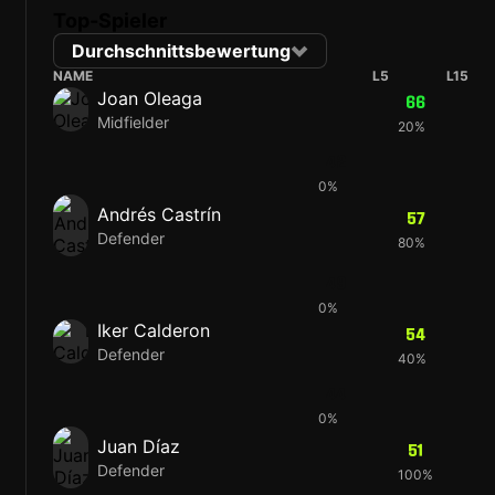
Top-Spieler
Durchschnittsbewertung
NAME
L5
L15
Joan Oleaga
66
Midfielder
20%
42
0%
Andrés Castrín
57
Defender
80%
49
0%
Iker Calderon
54
Defender
40%
44
0%
Juan Díaz
51
Defender
100%